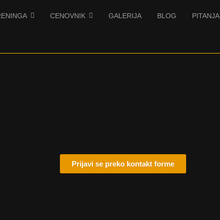
RENINGA
CENOVNIK
GALERIJA
BLOG
PITANJA
Prijavi se preko kontakt forme