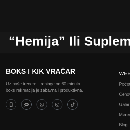
“Hemija” Ili Suplem
McGregor-ov Kardio
BOKS I KIK VRAČAR
WEB
Vožnja Bicikla za Zd
Uz naše trenere i treninge od 60 minuta
Poče
boks rekreacija je zabavna i produktivna.
Muške i Ženske Ve
Ceno
Galeri
Kako je Mark Volbe
Meren
Blog