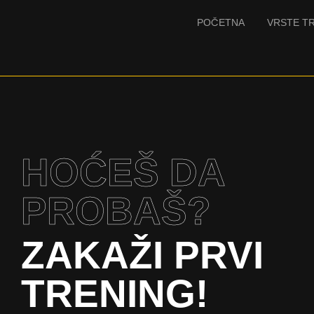
POČETNA
VRSTE T
HOĆEŠ DA
PROBAŠ?
ZAKAŽI PRVI
TRENING!