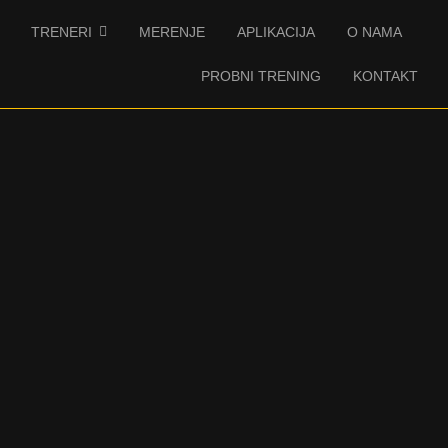
TRENERI
MERENJE
APLIKACIJA
O NAMA
PROBNI TRENING
KONTAKT