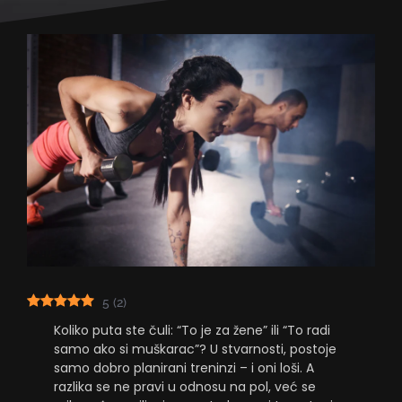
5
(
2
)
Koliko puta ste čuli: “To je za žene” ili “To radi
samo ako si muškarac”? U stvarnosti, postoje
samo dobro planirani treninzi – i oni loši. A
razlika se ne pravi u odnosu na pol, već se