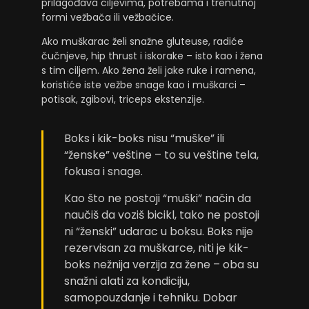
prilagođava ciljevima, potrebama i trenutnoj
formi vežbača ili vežbačice.
Ako muškarac želi snažne gluteuse, radiće
čučnjeve, hip thrust i iskorake – isto kao i žena
s tim ciljem. Ako žena želi jake ruke i ramena,
koristiće iste vežbe snage kao i muškarci –
potisak, zgibovi, triceps ekstenzije.
Boks i kik-boks nisu “muške” ili
“ženske” veštine – to su veštine tela,
fokusa i snage.
Kao što ne postoji “muški” način da
naučiš da voziš bicikl, tako ne postoji
ni “ženski” udarac u boksu. Boks nije
rezervisan za muškarce, niti je kik-
boks nežnija verzija za žene – oba su
snažni alati za kondiciju,
samopouzdanje i tehniku. Dobar