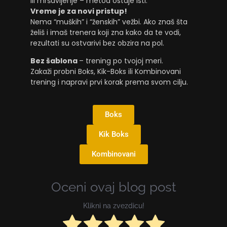
ili mršavljenje – metod ostaje isti.
Vreme je za novi pristup!
Nema “muških” i “ženskih” vežbi. Ako znaš šta
želiš i imaš trenera koji zna kako da te vodi,
rezultati su ostvarivi bez obzira na pol.
Bez šablona
– trening po tvojoj meri.
Zakaži probni Boks, Kik-Boks ili Kombinovani
trening i napravi prvi korak prema svom cilju.
Boks
Kik Boks
Kombinovani
Oceni ovaj blog post
Klikni na zvezdicu!