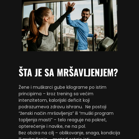
ŠTA JE SA MRŠAVLJENJEM?
Žene i muškarci gube kilograme po istim
principima – kroz trening sa većim
intenzitetom, kalorijski deficit koji
podrazumeva zdravu ishranu. Ne postoji
“ženski način mršavljenja” ili “muški program
topljenja masti” – telo reaguje na pokret,
opterećenje i navike, ne na pol.
Bez obzira na cilj – oblikovanje, snaga, kondicija