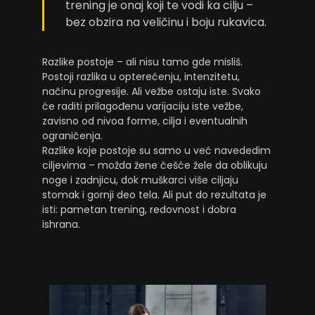
trening je onaj koji te vodi ka cilju –
bez obzira na veličinu i boju rukavica.
Razlike postoje – ali nisu tamo gde misliš.
Postoji razlika u opterećenju, intenzitetu,
načinu progresije. Ali vežbe ostaju iste. Svako
će raditi prilagođenu varijaciju iste vežbe,
zavisno od nivoa forme, cilja i eventualnih
ograničenja.
Razlike koje postoje su samo u već navededim
ciljevima – možda žene češće žele da oblikuju
noge i zadnjicu, dok muškarci više ciljaju
stomak i gornji deo tela. Ali put do rezultata je
isti: pametan trening, redovnost i dobra
ishrana.