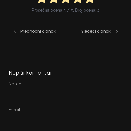
Prosečna ocena
5
/ 5. Broj ocena:
2
Predhodni članak
Sledeći članak
Napiši komentar
Name
Email