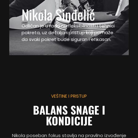
Nikola Sinđelić
Odličan je u radu na fleksibilnosti i tehnici
pokreta, uz detaljan pristup koji pomaže
da svaki pokret bude siguran i efikasan.
VEŠTINE I PRISTUP
BALANS SNAGE I
KONDICIJE
Nikola poseban fokus stavlja na pravilno izvođenje