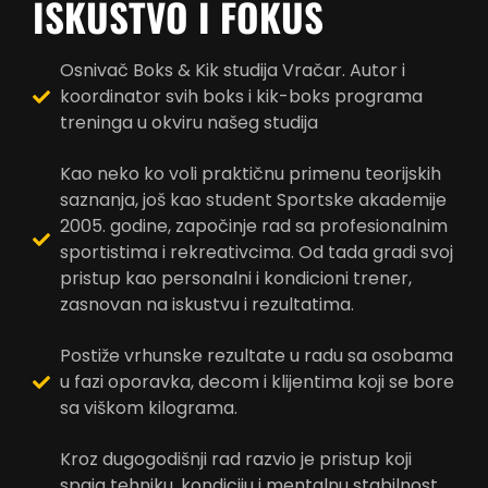
ISKUSTVO I FOKUS
Osnivač Boks & Kik studija Vračar. Autor i
koordinator svih boks i kik-boks programa
treninga u okviru našeg studija
Kao neko ko voli praktičnu primenu teorijskih
saznanja, još kao student Sportske akademije
2005. godine, započinje rad sa profesionalnim
sportistima i rekreativcima. Od tada gradi svoj
pristup kao personalni i kondicioni trener,
zasnovan na iskustvu i rezultatima.
Postiže vrhunske rezultate u radu sa osobama
u fazi oporavka, decom i klijentima koji se bore
sa viškom kilograma.
Kroz dugogodišnji rad razvio je pristup koji
spaja tehniku, kondiciju i mentalnu stabilnost,