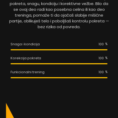
pokreta, snagu, kondiciju i korektivne vežbe. Bilo da
se ovaj deo radi kao posebna celina ili kao deo
treninga, pomaže ti da ojačaš slabije mišićne
partije, oblikuješ telo i poboljšaš kontrolu pokreta —
bez rizika od povreda.
Snaga i kondicija
100
%
Korekcija pokreta
100
%
Funkcionalni trening
100
%