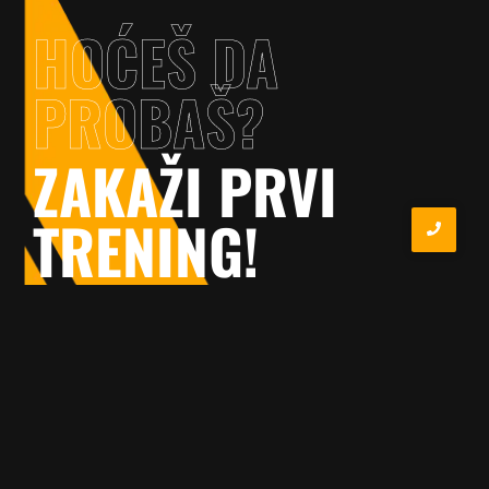
HOĆEŠ DA
PROBAŠ?
ZAKAŽI PRVI
TRENING!
Prijavi se preko kontakt forme